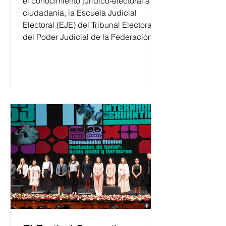
el conocimiento jurídico-electoral a la
ciudadanía, la Escuela Judicial
Electoral (EJE) del Tribunal Electoral
del Poder Judicial de la Federación
ha formado, desde 2018, a más de
650 mil personas en todo el país en
temas relacionados con la
democracia y el derecho electoral.
Esta cifra da cuenta del papel que ha
asumido la EJE en la difusión de la
justicia electoral como un bien
público. La mayor parte de las
personas capacitadas no forma