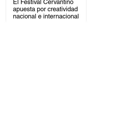
El Festival Cervantino
apuesta por creatividad
nacional e internacional
La edición 53 del Festival
Internacional Cervantino (FIC) se
llevará a cabo del 10 al 26 de octubre
en Guanajuato, con una
programación...