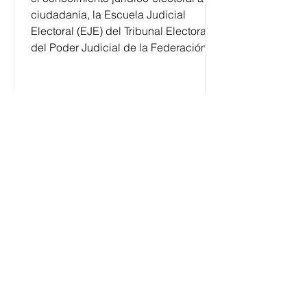
ciudadanía, la Escuela Judicial
Electoral (EJE) del Tribunal Electoral
del Poder Judicial de la Federación
ha formado, desde 2018, a más de
650 mil personas en todo el país en
temas relacionados con la
democracia y el derecho electoral.
Esta cifra da cuenta del papel que ha
asumido la EJE en la difusión de la
justicia electoral como un bien
público. La mayor parte de las
personas capacitadas no forma