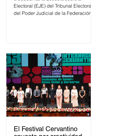
Electoral (EJE) del Tribunal Electoral
del Poder Judicial de la Federación
ha formado, desde 2018, a más de
650 mil personas en todo el país en
temas relacionados con la
democracia y el derecho electoral.
Esta cifra da cuenta del papel que ha
asumido la EJE en la difusión de la
justicia electoral como un bien
público. La mayor parte de las
personas capacitadas no forma
El Festival Cervantino