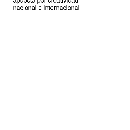
apuesta por creatividad
nacional e internacional
La edición 53 del Festival
Internacional Cervantino (FIC) se
llevará a cabo del 10 al 26 de octubre
en Guanajuato, con una
programación...