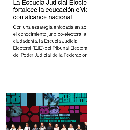
La Escuela Judicial Electoral
fortalece la educación cívica
con alcance nacional
Con una estrategia enfocada en abrir
el conocimiento jurídico-electoral a la
ciudadanía, la Escuela Judicial
Electoral (EJE) del Tribunal Electoral
del Poder Judicial de la Federación
ha formado, desde 2018, a más de
650 mil personas en todo el país en
temas relacionados con la
democracia y el derecho electoral.
Esta cifra da cuenta del papel que ha
asumido la EJE en la difusión de la
justicia electoral como un bien
público. La mayor parte de las
personas capacitadas no forma