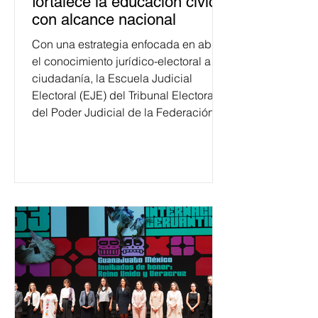
fortalece la educación cívica
con alcance nacional
Con una estrategia enfocada en abrir
el conocimiento jurídico-electoral a la
ciudadanía, la Escuela Judicial
Electoral (EJE) del Tribunal Electoral
del Poder Judicial de la Federación
ha formado, desde 2018, a más de
650 mil personas en todo el país en
temas relacionados con la
democracia y el derecho electoral.
Esta cifra da cuenta del papel que ha
asumido la EJE en la difusión de la
justicia electoral como un bien
público. La mayor parte de las
personas capacitadas no forma