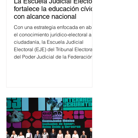
La Escuela Judicial Electoral
fortalece la educación cívica
con alcance nacional
Con una estrategia enfocada en abrir
el conocimiento jurídico-electoral a la
ciudadanía, la Escuela Judicial
Electoral (EJE) del Tribunal Electoral
del Poder Judicial de la Federación
ha formado, desde 2018, a más de
650 mil personas en todo el país en
temas relacionados con la
democracia y el derecho electoral.
Esta cifra da cuenta del papel que ha
asumido la EJE en la difusión de la
justicia electoral como un bien
público. La mayor parte de las
personas capacitadas no forma