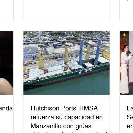
formado, desde 2018, a más de 650
mil personas en todo el país en temas
relacionados con la democracia y el
derecho electoral. Esta cifra da cuenta
del papel que ha asumido la EJE en la
difusión de la justicia electoral como
un bien público. La mayor parte de las
personas capacitadas no forma
banda
Hutchison Ports TIMSA
La
refuerza su capacidad en
Se
Manzanillo con grúas
en