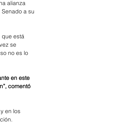
na alianza 
l Senado a su 
 que está 
vez se 
so no es lo 
ante en este 
ón”, comentó 
y en los 
ción.