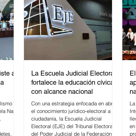
ste a
La Escuela Judicial Electoral
El
la
fortalece la educación cívica
ap
con alcance nacional
na
lismo
Con una estrategia enfocada en abrir
La edición 53 del Festi
ela Naval
el conocimiento jurídico-electoral a la
In
,
ciudadanía, la Escuela Judicial
ll
Electoral (EJE) del Tribunal Electoral
en
etes.
del Poder Judicial de la Federación ha
pr