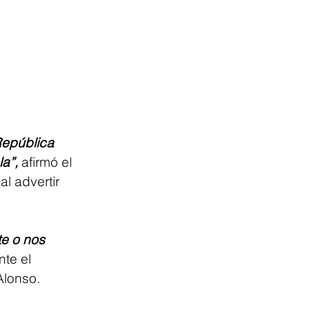
República 
a”,
 afirmó el 
l advertir 
e o nos 
nte el 
Alonso.