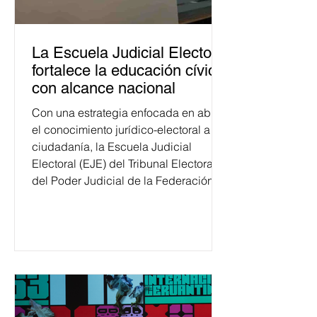
La Escuela Judicial Electoral
fortalece la educación cívica
con alcance nacional
Con una estrategia enfocada en abrir
el conocimiento jurídico-electoral a la
ciudadanía, la Escuela Judicial
Electoral (EJE) del Tribunal Electoral
del Poder Judicial de la Federación
ha formado, desde 2018, a más de
650 mil personas en todo el país en
temas relacionados con la
democracia y el derecho electoral.
Esta cifra da cuenta del papel que ha
asumido la EJE en la difusión de la
justicia electoral como un bien
público. La mayor parte de las