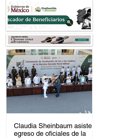
dedicada al fraude
árboles al 2030
Claudia Sheinbaum asiste a
egreso de oficiales de la