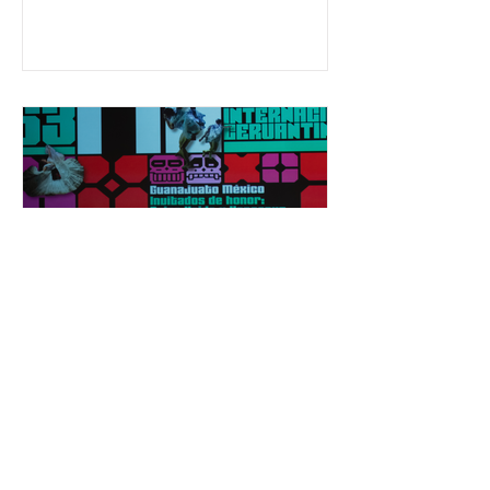
650 mil personas en todo el país en
temas relacionados con la
democracia y el derecho electoral.
Esta cifra da cuenta del papel que ha
asumido la EJE en la difusión de la
justicia electoral como un bien
público. La mayor parte de las
personas capacitadas no forma
El Festival Cervantino
apuesta por creatividad
nacional e internacional
La edición 53 del Festival