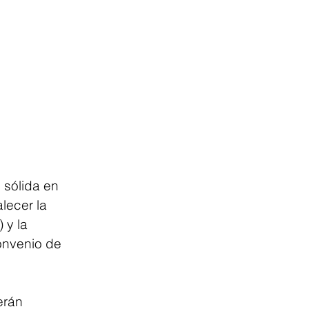
 sólida en 
lecer la 
 y la 
onvenio de 
erán 