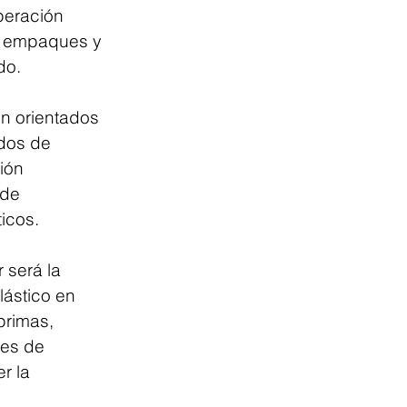
peración 
e empaques y 
do.
n orientados 
dos de 
ión 
 de 
icos.
 será la 
lástico en 
primas, 
res de 
r la 