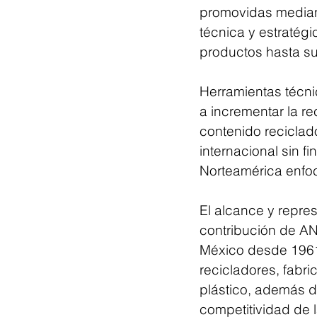
promovidas median
técnica y estratég
productos hasta su
Herramientas técni
a incrementar la r
contenido recicla
internacional sin 
Norteamérica enfoc
El alcance y repres
contribución de AN
México desde 1961.
recicladores, fabri
plástico, además de
competitividad de l