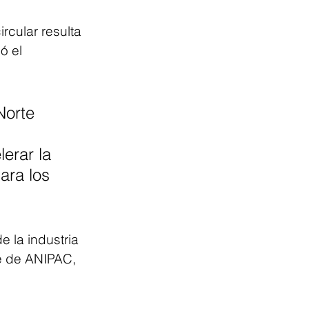
rcular resulta 
ó el 
Norte 
 
erar la 
ara los 
e la industria 
e de ANIPAC, 