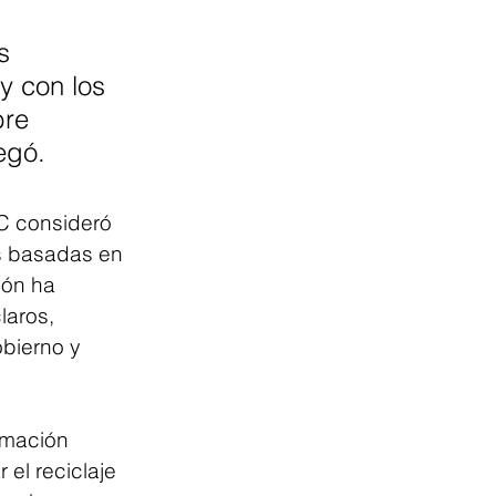
s 
y con los 
re 
egó.
C consideró 
s basadas en 
ión ha 
laros, 
obierno y 
rmación 
 el reciclaje 