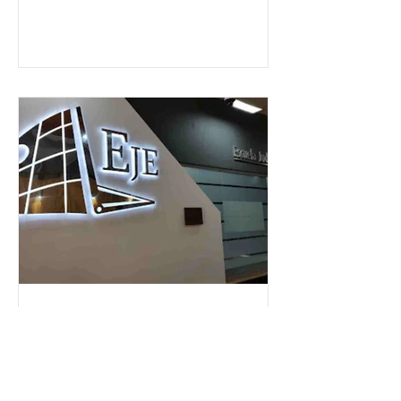
La Escuela Judicial Electoral
fortalece la educación cívica
con alcance nacional
Con una estrategia enfocada en abrir