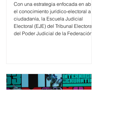
Con una estrategia enfocada en abrir
el conocimiento jurídico-electoral a la
ciudadanía, la Escuela Judicial
Electoral (EJE) del Tribunal Electoral
del Poder Judicial de la Federación
ha formado, desde 2018, a más de
650 mil personas en todo el país en
temas relacionados con la
democracia y el derecho electoral.
Esta cifra da cuenta del papel que ha
asumido la EJE en la difusión de la
justicia electoral como un bien
público. La mayor parte de las
personas capacitadas no forma