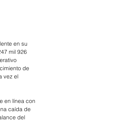
ente en su 
247 mil 926 
erativo 
ecimiento de 
 vez el 
e en línea con 
 una caída de 
alance del 