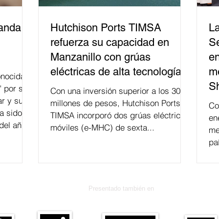
banda
Hutchison Ports TIMSA
La
refuerza su capacidad en
Se
Manzanillo con grúas
en
eléctricas de alta tecnología
me
nocida
S
" por su
Con una inversión superior a los 300
r y su
millones de pesos, Hutchison Ports
Co
a sido
TIMSA incorporó dos grúas eléctricas
en
del año
móviles (e-MHC) de sexta...
me
 fusión.
pa
Presentado también en