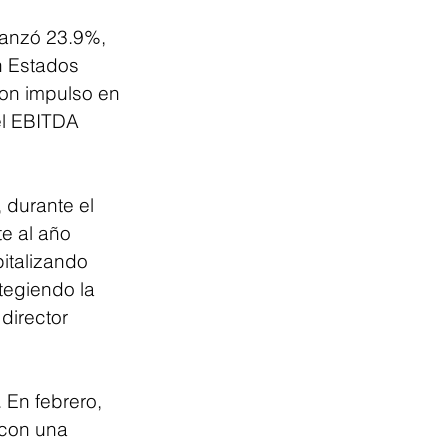
canzó 23.9%, 
n Estados 
con impulso en 
l EBITDA 
durante el 
e al año 
italizando 
tegiendo la 
director 
 En febrero, 
 con una 