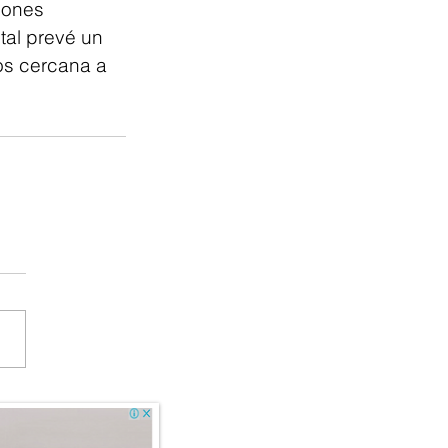
iones 
tal prevé un 
os cercana a 