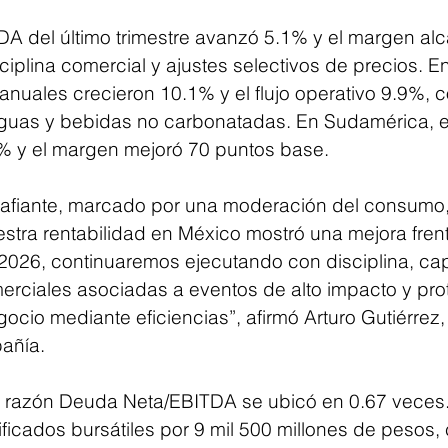
DA del último trimestre avanzó 5.1% y el margen al
iplina comercial y ajustes selectivos de precios. E
anuales crecieron 10.1% y el flujo operativo 9.9%, 
guas y bebidas no carbonatadas. En Sudamérica, e
% y el margen mejoró 70 puntos base.
afiante, marcado por una moderación del consumo, 
estra rentabilidad en México mostró una mejora frent
 2026, continuaremos ejecutando con disciplina, cap
rciales asociadas a eventos de alto impacto y pro
gocio mediante eficiencias”, afirmó Arturo Gutiérrez, 
añía.
 la razón Deuda Neta/EBITDA se ubicó en 0.67 veces.
tificados bursátiles por 9 mil 500 millones de pesos,