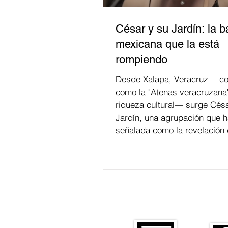
César y su Jardín: la 
mexicana que la está
rompiendo
Desde Xalapa, Veracruz —co
como la "Atenas veracruzana
riqueza cultural— surge Césa
Jardín, una agrupación que h
señalada como la revelación 
en la escena de la música de