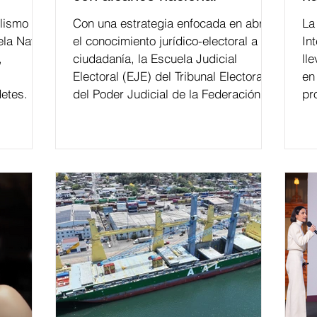
lismo
Con una estrategia enfocada en abrir
La edición 53 del Festi
ela Naval
el conocimiento jurídico-electoral a la
In
,
ciudadanía, la Escuela Judicial
ll
Electoral (EJE) del Tribunal Electoral
en
etes.
del Poder Judicial de la Federación ha
pr
formado, desde 2018, a más de 650
mil personas en todo el país en temas
relacionados con la democracia y el
derecho electoral. Esta cifra da cuenta
del papel que ha asumido la EJE en la
difusión de la justicia electoral como
un bien público. La mayor parte de las
personas capacitadas no forma