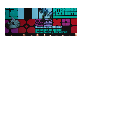
Esta cifra da cuenta del papel que ha
asumido la EJE en la difusión de la
justicia electoral como un bien
público. La mayor parte de las
personas capacitadas no forma
El Festival Cervantino
apuesta por creatividad
nacional e internacional
La edición 53 del Festival
Internacional Cervantino (FIC) se
llevará a cabo del 10 al 26 de octubre
en Guanajuato, con una