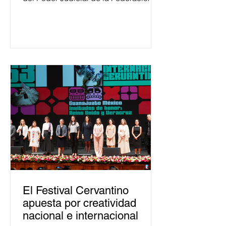
ha formado, desde 2018, a más de
650 mil personas en todo el país en
temas relacionados con la
democracia y el derecho electoral.
Esta cifra da cuenta del papel que ha
asumido la EJE en la difusión de la
justicia electoral como un bien
público. La mayor parte de las
personas capacitadas no forma
El Festival Cervantino
apuesta por creatividad
nacional e internacional