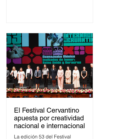
650 mil personas en todo el país en
temas relacionados con la
democracia y el derecho electoral.
Esta cifra da cuenta del papel que ha
asumido la EJE en la difusión de la
justicia electoral como un bien
público. La mayor parte de las
personas capacitadas no forma
El Festival Cervantino
apuesta por creatividad
nacional e internacional
La edición 53 del Festival