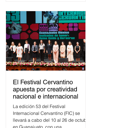
democracia y el derecho electoral.
Esta cifra da cuenta del papel que ha
asumido la EJE en la difusión de la
justicia electoral como un bien
público. La mayor parte de las
personas capacitadas no forma
El Festival Cervantino
apuesta por creatividad
nacional e internacional
La edición 53 del Festival
Internacional Cervantino (FIC) se
llevará a cabo del 10 al 26 de octubre
en Guanajuato, con una