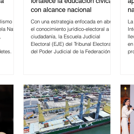
la
fortalece la educación cívica
ap
con alcance nacional
na
lismo
Con una estrategia enfocada en abrir
La edición 53 del Festi
ela Naval
el conocimiento jurídico-electoral a la
In
,
ciudadanía, la Escuela Judicial
ll
Electoral (EJE) del Tribunal Electoral
en
etes.
del Poder Judicial de la Federación ha
pr
formado, desde 2018, a más de 650
mil personas en todo el país en temas
relacionados con la democracia y el
derecho electoral. Esta cifra da cuenta
del papel que ha asumido la EJE en la
difusión de la justicia electoral como
un bien público. La mayor parte de las
personas capacitadas no forma