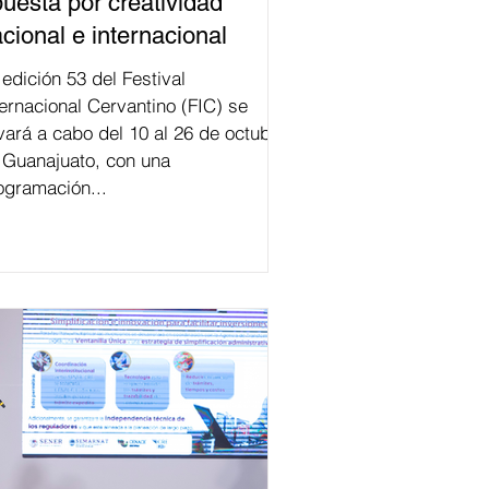
uesta por creatividad
cional e internacional
val
ternacional Cervantino (FIC) se
evará a cabo del 10 al 26 de octubre
 Guanajuato, con una
ogramación...