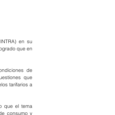
INTRA) en su 
logrado que en 
ndiciones de 
estiones que 
s tarifarios a 
o que el tema 
 de consumo y 