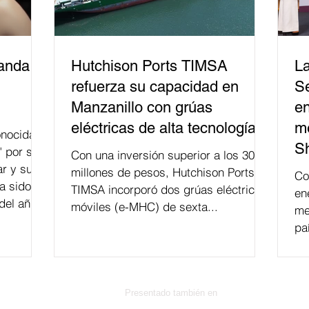
banda
Hutchison Ports TIMSA
La
refuerza su capacidad en
Se
Manzanillo con grúas
en
eléctricas de alta tecnología
me
nocida
S
" por su
Con una inversión superior a los 300
r y su
millones de pesos, Hutchison Ports
Co
a sido
TIMSA incorporó dos grúas eléctricas
en
del año
móviles (e-MHC) de sexta...
me
 fusión.
pa
Presentado también en