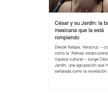
César y su Jardín: la 
mexicana que la está
rompiendo
Desde Xalapa, Veracruz —co
como la "Atenas veracruzana
riqueza cultural— surge Césa
Jardín, una agrupación que h
señalada como la revelación 
en la escena de la música de