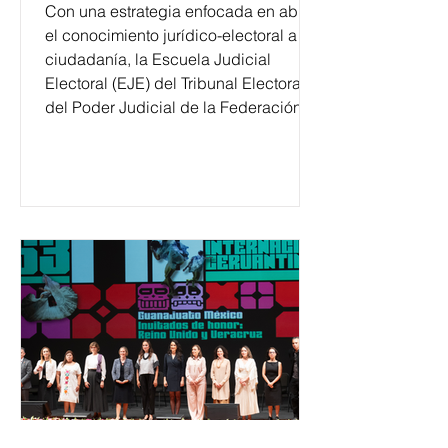
Con una estrategia enfocada en abrir
el conocimiento jurídico-electoral a la
ciudadanía, la Escuela Judicial
Electoral (EJE) del Tribunal Electoral
del Poder Judicial de la Federación
ha formado, desde 2018, a más de
650 mil personas en todo el país en
temas relacionados con la
democracia y el derecho electoral.
Esta cifra da cuenta del papel que ha
asumido la EJE en la difusión de la
justicia electoral como un bien
público. La mayor parte de las
personas capacitadas no forma