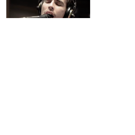
César y su Jardín: la banda
mexicana que la está
rompiendo
Desde Xalapa, Veracruz —conocida
como la "Atenas veracruzana" por su
riqueza cultural— surge César y su
Jardín, una agrupación que ha sido
señalada como la revelación del año
en la escena de la música de fusión.