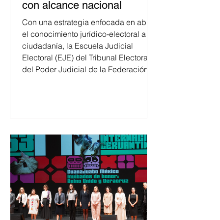
con alcance nacional
Con una estrategia enfocada en abrir
el conocimiento jurídico-electoral a la
ciudadanía, la Escuela Judicial
Electoral (EJE) del Tribunal Electoral
del Poder Judicial de la Federación
ha formado, desde 2018, a más de
650 mil personas en todo el país en
temas relacionados con la
democracia y el derecho electoral.
Esta cifra da cuenta del papel que ha
asumido la EJE en la difusión de la
justicia electoral como un bien
público. La mayor parte de las
personas capacitadas no forma