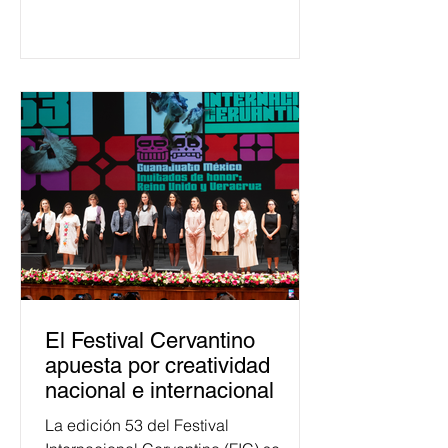
650 mil personas en todo el país en
temas relacionados con la
democracia y el derecho electoral.
Esta cifra da cuenta del papel que ha
asumido la EJE en la difusión de la
justicia electoral como un bien
público. La mayor parte de las
personas capacitadas no forma
El Festival Cervantino
apuesta por creatividad
nacional e internacional
La edición 53 del Festival