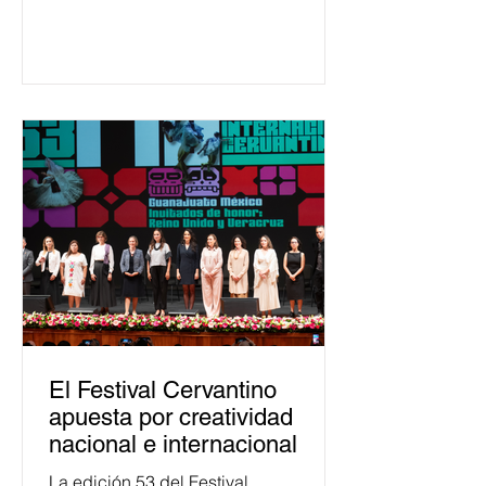
ha formado, desde 2018, a más de
650 mil personas en todo el país en
temas relacionados con la
democracia y el derecho electoral.
Esta cifra da cuenta del papel que ha
asumido la EJE en la difusión de la
justicia electoral como un bien
público. La mayor parte de las
personas capacitadas no forma
El Festival Cervantino
apuesta por creatividad
nacional e internacional
La edición 53 del Festival