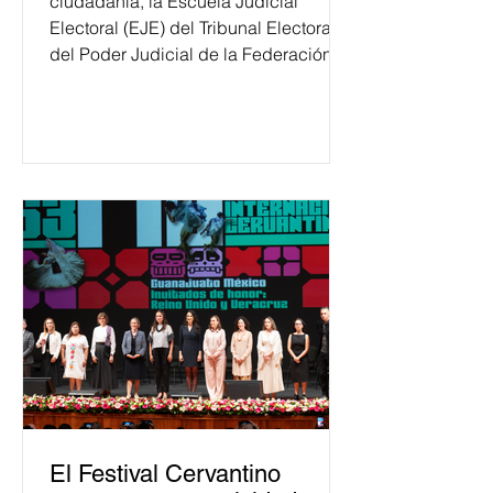
ciudadanía, la Escuela Judicial
Electoral (EJE) del Tribunal Electoral
del Poder Judicial de la Federación
ha formado, desde 2018, a más de
650 mil personas en todo el país en
temas relacionados con la
democracia y el derecho electoral.
Esta cifra da cuenta del papel que ha
asumido la EJE en la difusión de la
justicia electoral como un bien
público. La mayor parte de las
personas capacitadas no forma
El Festival Cervantino