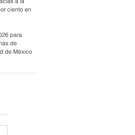
acias a la 
or ciento en 
026 para 
emás de 
ad de México 