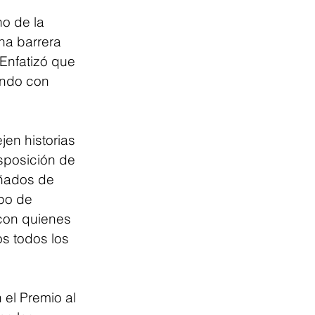
o de la 
na barrera 
Enfatizó que 
ando con 
en historias 
isposición de 
ñados de 
po de 
con quienes 
s todos los 
el Premio al 