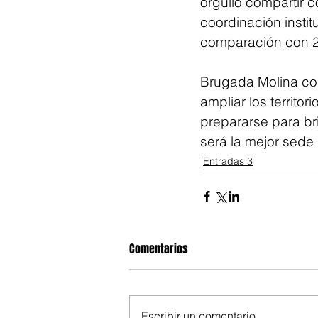
orgullo compartir c
coordinación instit
comparación con 
Brugada Molina con
ampliar los territo
prepararse para br
será la mejor sede 
Entradas 3
Comentarios
Escribir un comentario...