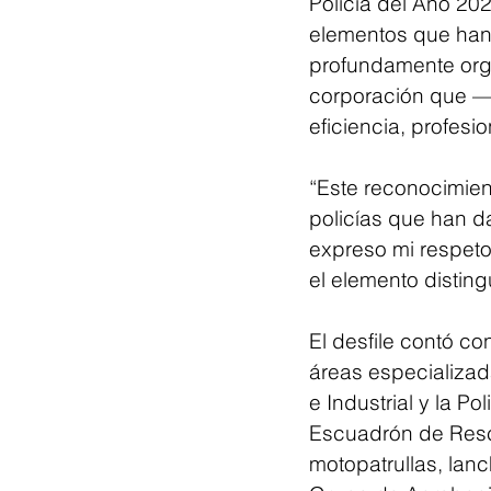
Policía del Año 202
elementos que han 
profundamente orgul
corporación que —d
eficiencia, profes
“Este reconocimient
policías que han d
expreso mi respeto 
el elemento disting
El desfile contó c
áreas especializad
e Industrial y la Po
Escuadrón de Res
motopatrullas, lan