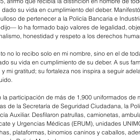
5, afirmó que recibía la distinción en nombre de tod
dado su vida en cumplimiento del deber. Manifestó 
loso de pertenecer a la Policía Bancaria e Industria
ijo— lo ha formado bajo valores de legalidad, objet
ionalismo, honestidad y respeto a los derechos huma
o no lo recibo solo en mi nombre, sino en el de toda
ado su vida en cumplimiento de su deber. A sus famil
y mi gratitud; su fortaleza nos inspira a seguir adel
uido.
on la participación de más de 1,900 uniformados de
as de la Secretaría de Seguridad Ciudadana, la Poli
licía Auxiliar. Desfilaron patrullas, camionetas, ambul
cate y Urgencias Médicas (ERUM), unidades UNIM
chas, plataformas, binomios caninos y caballos, ade