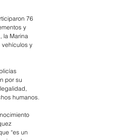
ticiparon 76 
ementos y 
 la Marina 
vehículos y 
licías 
n por su 
legalidad, 
rechos humanos.
onocimiento 
quez 
que “es un 