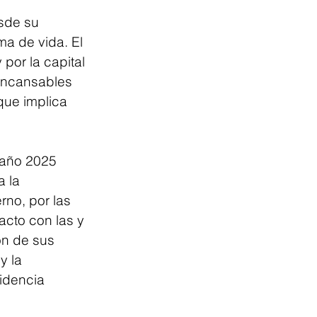
sde su 
a de vida. El 
por la capital 
 incansables 
 que implica 
 año 2025 
 la 
no, por las 
acto con las y 
n de sus 
y la 
idencia 