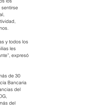
os los 
sentirse 
l, 
ividad, 
nos.
s y todos los 
ias les 
ante”, expresó 
 más de 30 
cía Bancaria 
ancias del 
OG, 
más del 