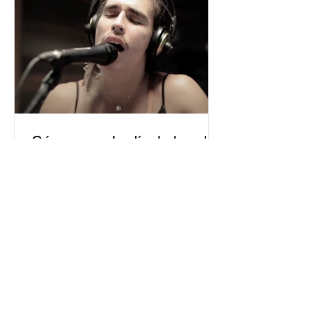
César y su Jardín: la banda
mexicana que la está
rompiendo
Desde Xalapa, Veracruz —conocida
como la "Atenas veracruzana" por su
riqueza cultural— surge César y su
Jardín, una agrupación que ha sido
señalada como la revelación del año
en la escena de la música de fusión.