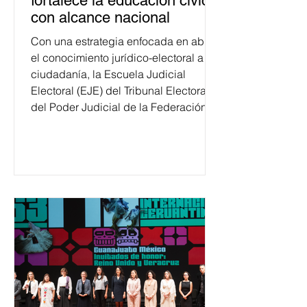
fortalece la educación cívica
con alcance nacional
Con una estrategia enfocada en abrir
el conocimiento jurídico-electoral a la
ciudadanía, la Escuela Judicial
Electoral (EJE) del Tribunal Electoral
del Poder Judicial de la Federación
ha formado, desde 2018, a más de
650 mil personas en todo el país en
temas relacionados con la
democracia y el derecho electoral.
Esta cifra da cuenta del papel que ha
asumido la EJE en la difusión de la
justicia electoral como un bien
público. La mayor parte de las
personas capacitadas no forma