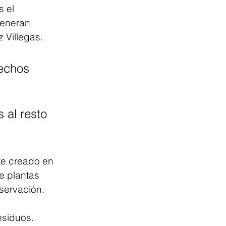
 el 
generan 
 Villegas.
echos 
 al resto 
te creado en 
e plantas 
servación. 
 
esiduos.