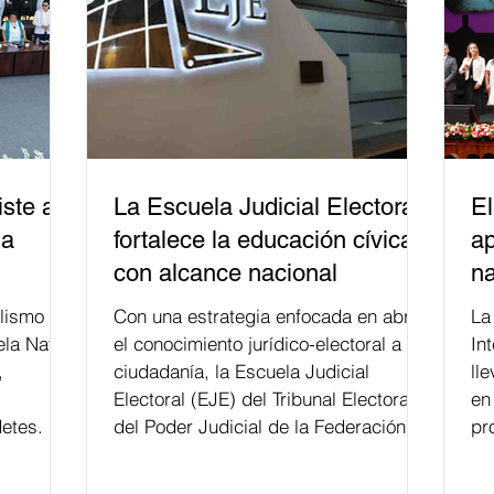
ste a
La Escuela Judicial Electoral
El
la
fortalece la educación cívica
ap
con alcance nacional
na
lismo
Con una estrategia enfocada en abrir
La edición 53 del Festi
ela Naval
el conocimiento jurídico-electoral a la
In
,
ciudadanía, la Escuela Judicial
ll
Electoral (EJE) del Tribunal Electoral
en
etes.
del Poder Judicial de la Federación ha
pr
formado, desde 2018, a más de 650
mil personas en todo el país en temas