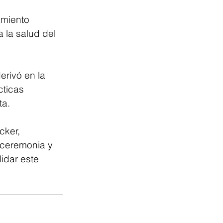
amiento 
 la salud del 
rivó en la 
ticas 
ta.
cker, 
 ceremonia y 
idar este 