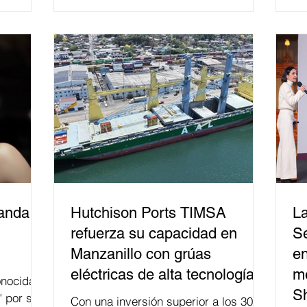
relacionados con la democracia y el
derecho electoral. Esta cifra da cuenta
del papel que ha asumido la EJE en la
difusión de la justicia electoral como
un bien público. La mayor parte de las
personas capacitadas no forma
banda
Hutchison Ports TIMSA
La
refuerza su capacidad en
Se
Manzanillo con grúas
en
eléctricas de alta tecnología
me
nocida
S
" por su
Con una inversión superior a los 300