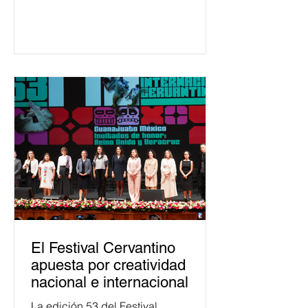
ha formado, desde 2018, a más de
650 mil personas en todo el país en
temas relacionados con la
democracia y el derecho electoral.
Esta cifra da cuenta del papel que ha
asumido la EJE en la difusión de la
justicia electoral como un bien
público. La mayor parte de las
personas capacitadas no forma
El Festival Cervantino
apuesta por creatividad
nacional e internacional
La edición 53 del Festival