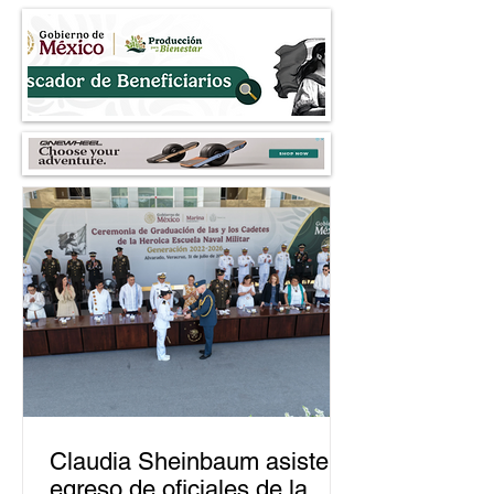
Perú
dedicada al fraud
Claudia Sheinbaum asiste a
egreso de oficiales de la