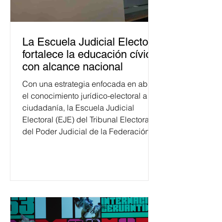
La Escuela Judicial Electoral
fortalece la educación cívica
con alcance nacional
Con una estrategia enfocada en abrir
el conocimiento jurídico-electoral a la
ciudadanía, la Escuela Judicial
Electoral (EJE) del Tribunal Electoral
del Poder Judicial de la Federación
ha formado, desde 2018, a más de
650 mil personas en todo el país en
temas relacionados con la
democracia y el derecho electoral.
Esta cifra da cuenta del papel que ha
asumido la EJE en la difusión de la
justicia electoral como un bien