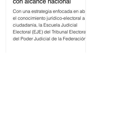
con alcance nacional
Con una estrategia enfocada en abrir
el conocimiento jurídico-electoral a la
ciudadanía, la Escuela Judicial
Electoral (EJE) del Tribunal Electoral
del Poder Judicial de la Federación
ha formado, desde 2018, a más de
650 mil personas en todo el país en
temas relacionados con la
democracia y el derecho electoral.
Esta cifra da cuenta del papel que ha
asumido la EJE en la difusión de la
justicia electoral como un bien
público. La mayor parte de las
personas capacitadas no forma