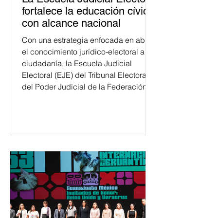
fortalece la educación cívica
con alcance nacional
Con una estrategia enfocada en abrir
el conocimiento jurídico-electoral a la
ciudadanía, la Escuela Judicial
Electoral (EJE) del Tribunal Electoral
del Poder Judicial de la Federación
ha formado, desde 2018, a más de
650 mil personas en todo el país en
temas relacionados con la
democracia y el derecho electoral.
Esta cifra da cuenta del papel que ha
asumido la EJE en la difusión de la
justicia electoral como un bien
público. La mayor parte de las
personas capacitadas no forma