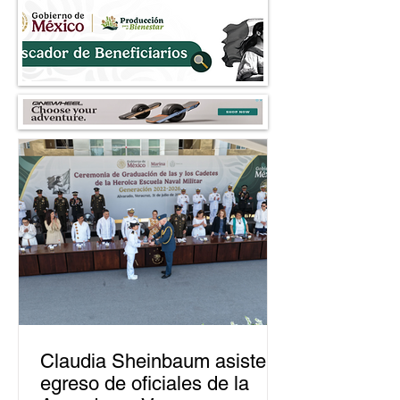
árboles al 2030
Nezahualcóyotl
Claudia Sheinbaum asiste a
egreso de oficiales de la