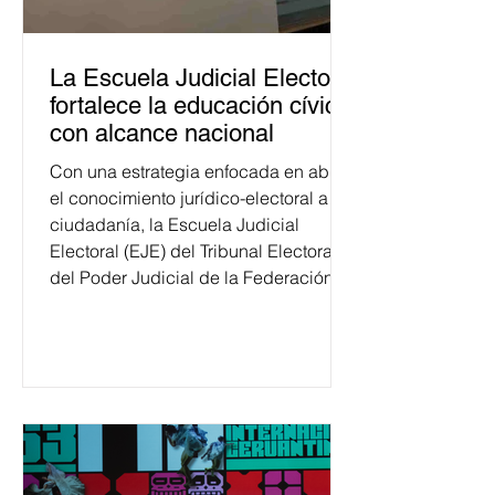
La Escuela Judicial Electoral
fortalece la educación cívica
con alcance nacional
Con una estrategia enfocada en abrir
el conocimiento jurídico-electoral a la
ciudadanía, la Escuela Judicial
Electoral (EJE) del Tribunal Electoral
del Poder Judicial de la Federación
ha formado, desde 2018, a más de
650 mil personas en todo el país en
temas relacionados con la
democracia y el derecho electoral.
Esta cifra da cuenta del papel que ha
asumido la EJE en la difusión de la
justicia electoral como un bien
público. La mayor parte de las