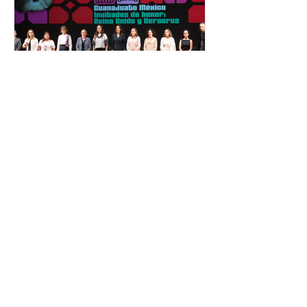
personas capacitadas no forma
El Festival Cervantino
apuesta por creatividad
nacional e internacional
La edición 53 del Festival
Internacional Cervantino (FIC) se
llevará a cabo del 10 al 26 de octubre
en Guanajuato, con una
programación...