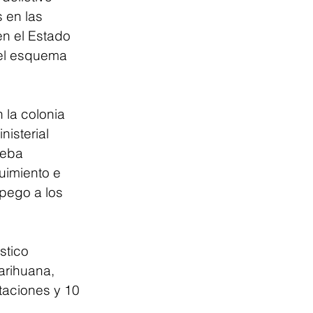
 en las 
n el Estado 
el esquema 
 la colonia 
isterial 
ueba 
uimiento e 
apego a los 
stico 
arihuana, 
taciones y 10 