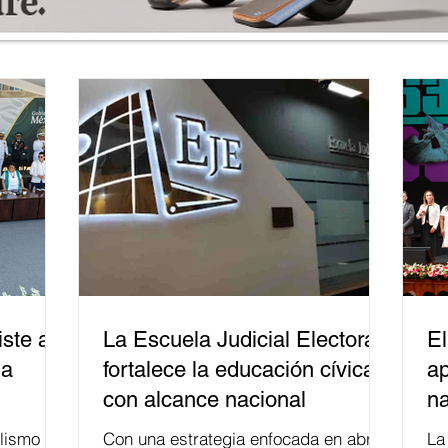
ste a
La Escuela Judicial Electoral
El
la
fortalece la educación cívica
ap
con alcance nacional
na
lismo
Con una estrategia enfocada en abrir
La edición 53 del Festi