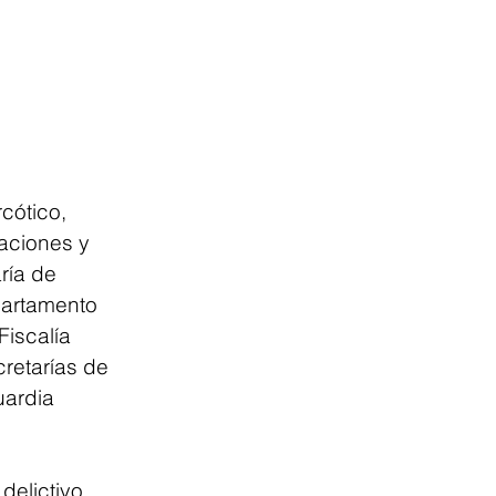
cótico, 
aciones y 
ría de 
artamento 
iscalía 
retarías de 
ardia 
delictivo 