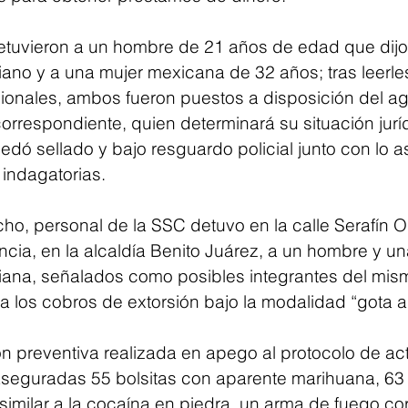
tuvieron a un hombre de 21 años de edad que dijo
no y a una mujer mexicana de 32 años; tras leerle
ionales, ambos fueron puestos a disposición del ag
correspondiente, quien determinará su situación jurí
edó sellado y bajo resguardo policial junto con lo 
 indagatorias.
o, personal de la SSC detuvo en la calle Serafín Ola
ia, en la alcaldía Benito Juárez, a un hombre y una
ana, señalados como posibles integrantes del mis
a los cobros de extorsión bajo la modalidad “gota a
ón preventiva realizada en apego al protocolo de ac
 aseguradas 55 bolsitas con aparente marihuana, 63 
imilar a la cocaína en piedra, un arma de fuego cor