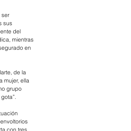
 ser 
s sus 
ente del 
dica, mientras 
asegurado en 
rte, de la 
 mujer, ella 
mo grupo 
 gota”.
tuación 
envoltorios 
ta con tres 