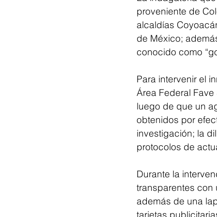
proveniente de Col
alcaldías Coyoacán
de México; además
conocido como “got
Para intervenir el 
Área Federal Fave 
luego de que un ag
obtenidos por efect
investigación; la d
protocolos de actu
Durante la interve
transparentes con 
además de una lap t
tarjetas publicitar