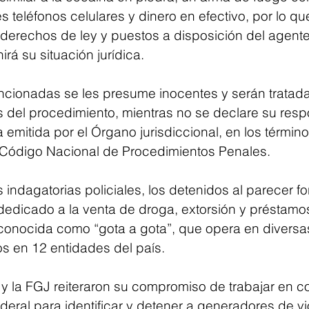
es teléfonos celulares y dinero en efectivo, por lo qu
derechos de ley y puestos a disposición del agente 
irá su situación jurídica.
cionadas se les presume inocentes y serán tratada
s del procedimiento, mientras no se declare su resp
emitida por el Órgano jurisdiccional, en los término
 Código Nacional de Procedimientos Penales.
indagatorias policiales, los detenidos al parecer f
 dedicado a la venta de droga, extorsión y préstamo
conocida como “gota a gota”, que opera en diversas
os en 12 entidades del país.
 y la FGJ reiteraron su compromiso de trabajar en c
eral para identificar y detener a generadores de vi