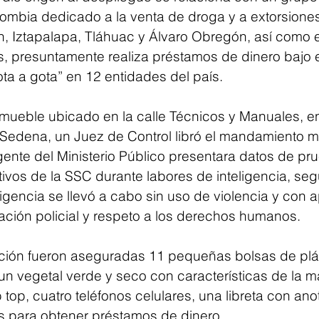
ombia dedicado a la venta de droga y a extorsiones
, Iztapalapa, Tláhuac y Álvaro Obregón, así como e
, presuntamente realiza préstamos de dinero bajo 
a a gota” en 12 entidades del país.
inmueble ubicado en la calle Técnicos y Manuales, en
Sedena, un Juez de Control libró el mandamiento min
ente del Ministerio Público presentara datos de pr
ivos de la SSC durante labores de inteligencia, seg
iligencia se llevó a cabo sin uso de violencia y con 
ación policial y respeto a los derechos humanos.
nción fueron aseguradas 11 pequeñas bolsas de plá
un vegetal verde y seco con características de la m
op, cuatro teléfonos celulares, una libreta con ano
ias para obtener préstamos de dinero.