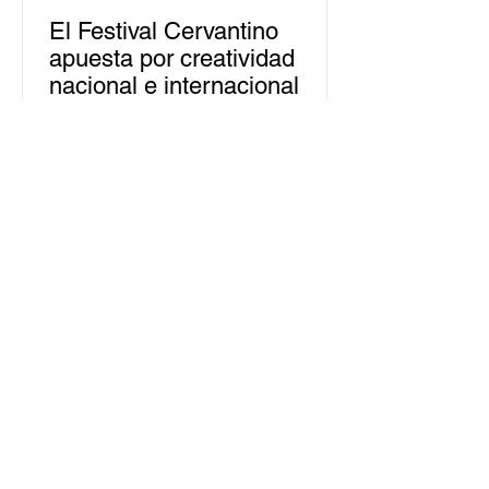
El Festival Cervantino
apuesta por creatividad
nacional e internacional
La edición 53 del Festival
Internacional Cervantino (FIC) se
llevará a cabo del 10 al 26 de octubre
en Guanajuato, con una
programación...