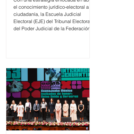
el conocimiento jurídico-electoral a la
ciudadanía, la Escuela Judicial
Electoral (EJE) del Tribunal Electoral
del Poder Judicial de la Federación
ha formado, desde 2018, a más de
650 mil personas en todo el país en
temas relacionados con la
democracia y el derecho electoral.
Esta cifra da cuenta del papel que ha
asumido la EJE en la difusión de la
justicia electoral como un bien
público. La mayor parte de las
personas capacitadas no forma