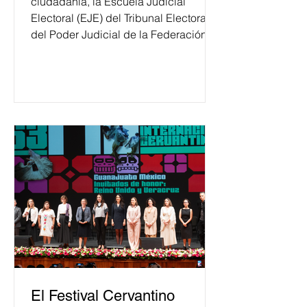
ciudadanía, la Escuela Judicial
Electoral (EJE) del Tribunal Electoral
del Poder Judicial de la Federación
ha formado, desde 2018, a más de
650 mil personas en todo el país en
temas relacionados con la
democracia y el derecho electoral.
Esta cifra da cuenta del papel que ha
asumido la EJE en la difusión de la
justicia electoral como un bien
público. La mayor parte de las
personas capacitadas no forma
El Festival Cervantino