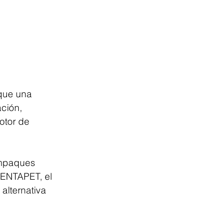
que una 
ción, 
otor de 
empaques 
TENTAPET, el 
alternativa 