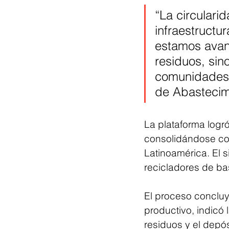
“La circulari
infraestruct
estamos avan
residuos, sin
comunidades 
de Abastecim
La plataforma logr
consolidándose como
Latinoamérica. El s
recicladores de ba
El proceso concluy
productivo, indicó
residuos y el depó