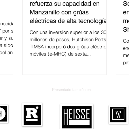
refuerza su capacidad en
Se
Manzanillo con grúas
en
eléctricas de alta tecnología
me
nocida
S
" por su
Con una inversión superior a los 300
r y su
millones de pesos, Hutchison Ports
Co
a sido
TIMSA incorporó dos grúas eléctricas
en
del año
móviles (e-MHC) de sexta...
me
 fusión.
pa
Presentado también en