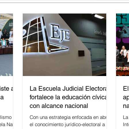
ste a
La Escuela Judicial Electoral
El
la
fortalece la educación cívica
ap
con alcance nacional
na
lismo
Con una estrategia enfocada en abrir
La edición 53 del Festi
ela Naval
el conocimiento jurídico-electoral a la
In