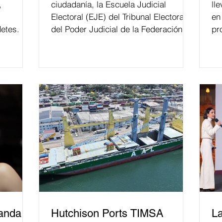
,
ciudadanía, la Escuela Judicial
ll
Electoral (EJE) del Tribunal Electoral
en
etes.
del Poder Judicial de la Federación ha
pr
formado, desde 2018, a más de 650
mil personas en todo el país en temas
relacionados con la democracia y el
derecho electoral. Esta cifra da cuenta
del papel que ha asumido la EJE en la
difusión de la justicia electoral como
un bien público. La mayor parte de las
personas capacitadas no forma
banda
Hutchison Ports TIMSA
La