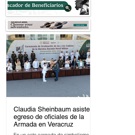
cuencas y restricc
fracking
Claudia Sheinbaum asiste a
egreso de oficiales de la
Armada en Veracruz
En un acto cargado de simbolismo