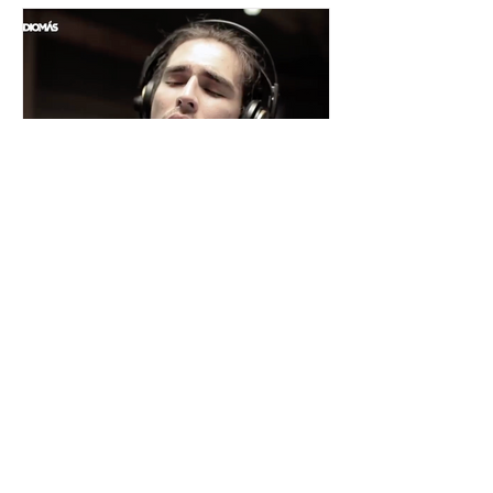
César y su Jardín: la banda
mexicana que la está
rompiendo
Desde Xalapa, Veracruz —conocida
como la "Atenas veracruzana" por su
riqueza cultural— surge César y su
Jardín, una agrupación que ha sido
señalada como la revelación del año