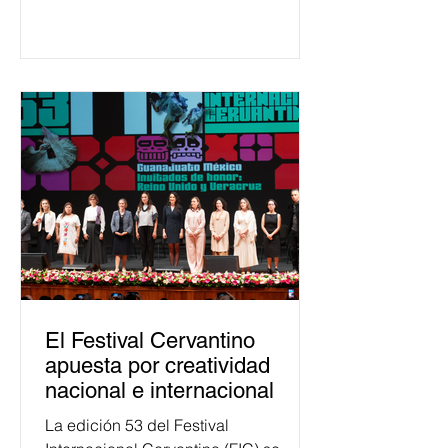
650 mil personas en todo el país en
temas relacionados con la
democracia y el derecho electoral.
Esta cifra da cuenta del papel que ha
asumido la EJE en la difusión de la
justicia electoral como un bien
público. La mayor parte de las
personas capacitadas no forma
El Festival Cervantino
apuesta por creatividad
nacional e internacional
La edición 53 del Festival