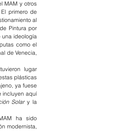
l MAM y otros 
El primero de 
stionamiento al 
e Pintura por 
 una ideología 
sputas como el 
al de Venecia, 
vieron lugar 
stas plásticas 
jeno, ya fuese 
incluyen aquí 
ión Solar
 y la 
 MAM ha sido 
ón modernista, 