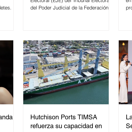
Electoral (EJE) del Tribunal Electoral
en
etes.
del Poder Judicial de la Federación ha
pr
formado, desde 2018, a más de 650
mil personas en todo el país en temas
relacionados con la democracia y el
derecho electoral. Esta cifra da cuenta
del papel que ha asumido la EJE en la
difusión de la justicia electoral como
un bien público. La mayor parte de las
personas capacitadas no forma
banda
Hutchison Ports TIMSA
La
refuerza su capacidad en
Se