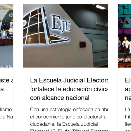
ste a
La Escuela Judicial Electoral
El
la
fortalece la educación cívica
ap
con alcance nacional
na
lismo
Con una estrategia enfocada en abrir
La edición 53 del Festi
ela Naval
el conocimiento jurídico-electoral a la
In
,
ciudadanía, la Escuela Judicial
ll