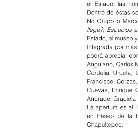
el Estado, las nor
Dentro de éstas se
No Grupo o Marco
llega?
, 
Espacios al
Estado, al museo y 
Integrada por más
podrá apreciar obr
Anguiano, Carlos Mé
Cordelia Urueta, L
Francisco Corzas,
Cuevas, Enrique G
Andrade, Graciela I
La apertura es el 
en Paseo de la R
Chapultepec.