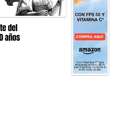
te del
0 años