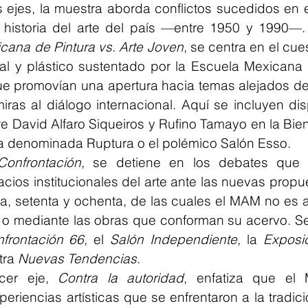
 ejes, la muestra aborda conflictos sucedidos en e
historia del arte del país —entre 1950 y 1990—. 
cana de Pintura vs. Arte Joven
, se centra en el cue
l y plástico sustentado por la Escuela Mexicana d
que promovían una apertura hacia temas alejados de
miras al diálogo internacional. Aquí se incluyen di
e David Alfaro Siqueiros y Rufino Tamayo en la Bien
a denominada Ruptura o el polémico Salón Esso.
Confrontación,
 se detiene en los debates que tu
cios institucionales del arte ante las nuevas propue
a, setenta y ochenta, de las cuales el MAM no es a
o mediante las obras que conforman su acervo. Se 
frontación 66
, el 
Salón Independiente
, la 
Exposic
ra 
Nuevas Tendencias
.
rcer eje, 
Contra la autoridad
, enfatiza que el
eriencias artísticas que se enfrentaron a la tradici