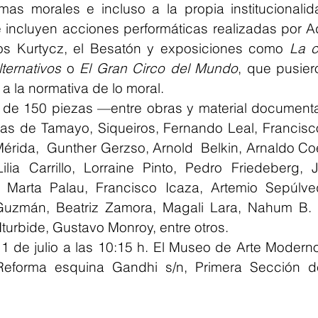
mas morales e incluso a la propia institucionalida
 incluyen acciones performáticas realizadas por Ado
s Kurtycz, el Besatón y exposiciones como 
La c
ternativos
 o 
El Gran Circo del Mundo
, que pusier
a la normativa de lo moral.
 de 150 piezas —entre obras y material documental
as de Tamayo, Siqueiros, Fernando Leal, Francisco
rida,  Gunther Gerzso, Arnold  Belkin, Arnaldo Coen
ilia Carrillo, Lorraine Pinto, Pedro Friedeberg, J
 Marta Palau, Francisco Icaza, Artemio Sepúlve
uzmán, Beatriz Zamora, Magali Lara, Nahum B. Z
turbide, Gustavo Monroy, entre otros.
11 de julio a las 10:15 h. El Museo de Arte Modern
eforma esquina Gandhi s/n, Primera Sección d