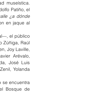
d museística. 
lfo Patiño, el 
alle ¿a dónde 
on en jaque al 
—, el público 
 Zúñiga, Raúl 
, Joy Laville, 
avier Arévalo, 
da, José Luis 
enil, Yolanda 
o se encuentra 
el Bosque de 