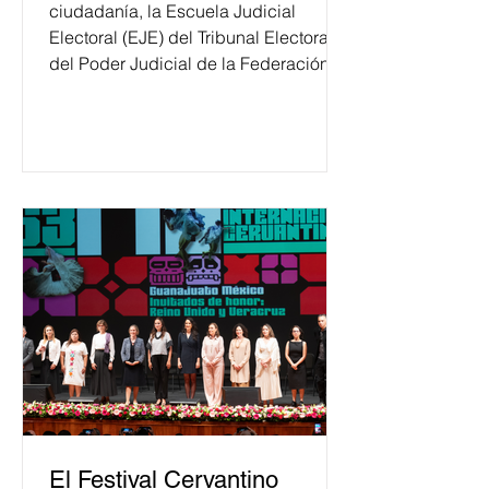
ciudadanía, la Escuela Judicial
Electoral (EJE) del Tribunal Electoral
del Poder Judicial de la Federación
ha formado, desde 2018, a más de
650 mil personas en todo el país en
temas relacionados con la
democracia y el derecho electoral.
Esta cifra da cuenta del papel que ha
asumido la EJE en la difusión de la
justicia electoral como un bien
público. La mayor parte de las
personas capacitadas no forma
El Festival Cervantino