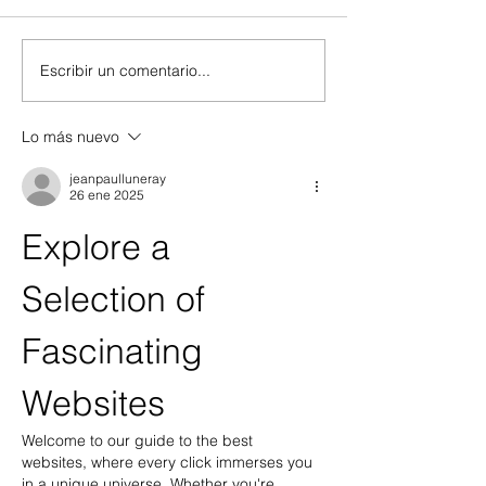
Escribir un comentario...
Sheinbaum anuncia
Ejecutan cinco ór
reanudación de relaciones
aprehensión cont
diplomáticas entre México y
presuntos integra
Lo más nuevo
Perú
dedicada al fraud
jeanpaulluneray
26 ene 2025
Explore a 
Selection of 
Fascinating 
Websites
Welcome to our guide to the best 
websites, where every click immerses you 
in a unique universe. Whether you're 