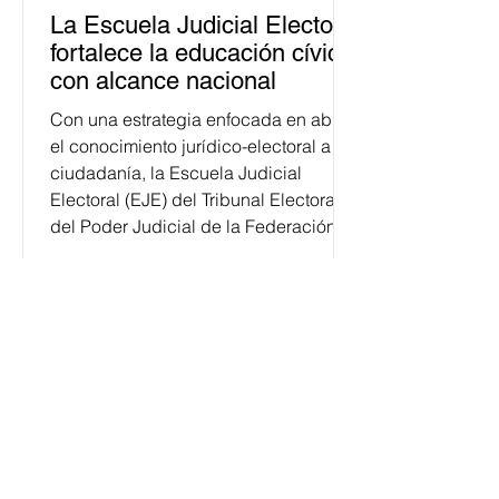
La Escuela Judicial Electoral
fortalece la educación cívica
con alcance nacional
Con una estrategia enfocada en abrir
el conocimiento jurídico-electoral a la
ciudadanía, la Escuela Judicial
Electoral (EJE) del Tribunal Electoral
del Poder Judicial de la Federación
ha formado, desde 2018, a más de
650 mil personas en todo el país en
temas relacionados con la
democracia y el derecho electoral.
Esta cifra da cuenta del papel que ha
asumido la EJE en la difusión de la
justicia electoral como un bien
público. La mayor parte de las
personas capacitadas no forma