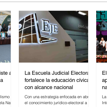
ste a
La Escuela Judicial Electoral
El
la
fortalece la educación cívica
ap
con alcance nacional
na
lismo
Con una estrategia enfocada en abrir
La edición 53 del Festi
ela Naval
el conocimiento jurídico-electoral a la
In