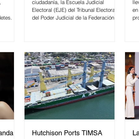
,
ciudadanía, la Escuela Judicial
ll
Electoral (EJE) del Tribunal Electoral
en
etes.
del Poder Judicial de la Federación ha
pr
formado, desde 2018, a más de 650
mil personas en todo el país en temas
relacionados con la democracia y el
derecho electoral. Esta cifra da cuenta
del papel que ha asumido la EJE en la
difusión de la justicia electoral como
un bien público. La mayor parte de las
personas capacitadas no forma
banda
Hutchison Ports TIMSA
La