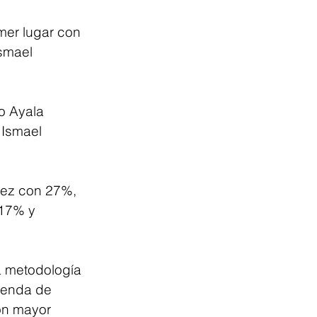
mer lugar con 
smael 
o Ayala 
Ismael 
rez con 27%, 
17% y 
a metodología 
ienda de 
on mayor 