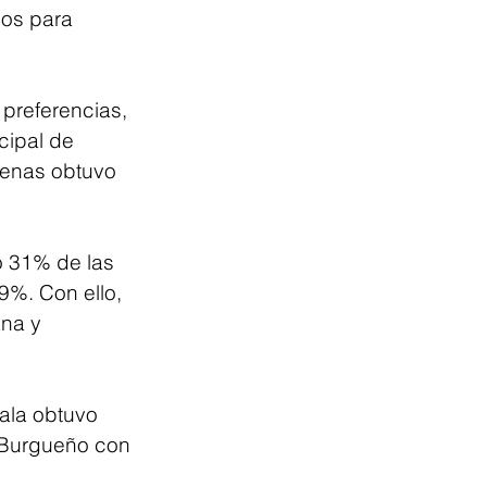
os para 
preferencias, 
cipal de 
denas obtuvo 
ó 31% de las 
%. Con ello, 
na y 
ala obtuvo 
 Burgueño con 