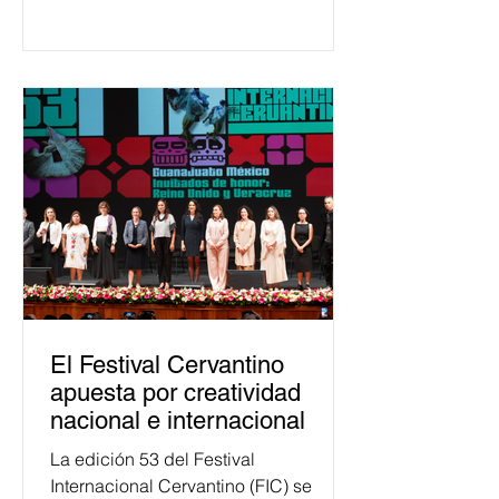
temas relacionados con la
democracia y el derecho electoral.
Esta cifra da cuenta del papel que ha
asumido la EJE en la difusión de la
justicia electoral como un bien
público. La mayor parte de las
personas capacitadas no forma
El Festival Cervantino
apuesta por creatividad
nacional e internacional
La edición 53 del Festival
Internacional Cervantino (FIC) se