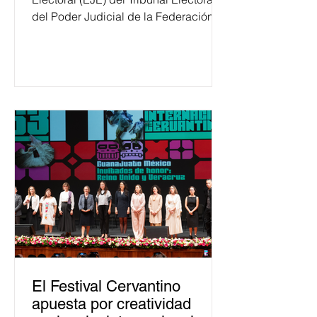
del Poder Judicial de la Federación
ha formado, desde 2018, a más de
650 mil personas en todo el país en
temas relacionados con la
democracia y el derecho electoral.
Esta cifra da cuenta del papel que ha
asumido la EJE en la difusión de la
justicia electoral como un bien
público. La mayor parte de las
personas capacitadas no forma
El Festival Cervantino
apuesta por creatividad