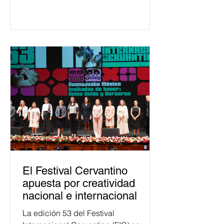
650 mil personas en todo el país en
temas relacionados con la
democracia y el derecho electoral.
Esta cifra da cuenta del papel que ha
asumido la EJE en la difusión de la
justicia electoral como un bien
público. La mayor parte de las
personas capacitadas no forma
El Festival Cervantino
apuesta por creatividad
nacional e internacional
La edición 53 del Festival