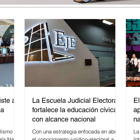
ste a
La Escuela Judicial Electoral
El
la
fortalece la educación cívica
ap
con alcance nacional
na
lismo
Con una estrategia enfocada en abrir
La edición 53 del Festi
ela Naval
el conocimiento jurídico-electoral a la
In