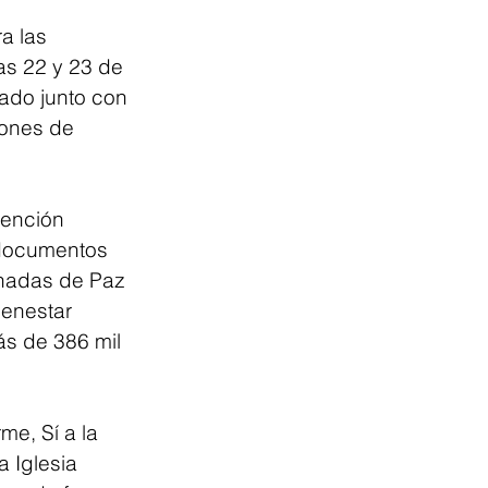
a las 
as 22 y 23 de 
zado junto con 
lones de 
tención 
 documentos 
rnadas de Paz 
ienestar 
ás de 386 mil 
e, Sí a la 
 Iglesia 