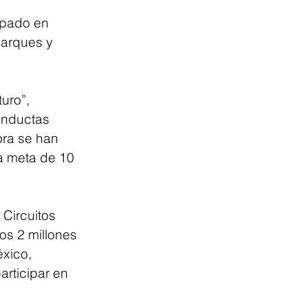
ipado en 
parques y 
uro”, 
onductas 
ora se han 
a meta de 10 
 Circuitos 
os 2 millones 
xico, 
rticipar en 