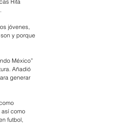
cas Rita 
.
os jóvenes, 
 son y porque 
ando México” 
tura. Añadió 
ara generar 
 como 
 así como 
n futbol, 