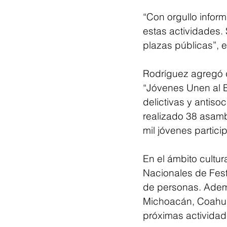
“Con orgullo infor
estas actividades. 
plazas públicas”, e
Rodríguez agregó 
“Jóvenes Unen al B
delictivas y antiso
realizado 38 asamb
mil jóvenes partici
En el ámbito cultur
Nacionales de Festi
de personas. Adem
Michoacán, Coahuil
próximas actividade