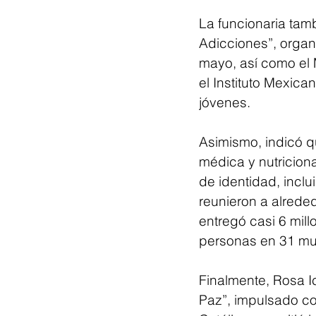
La funcionaria tamb
Adicciones”, organ
mayo, así como el M
el Instituto Mexica
jóvenes.
Asimismo, indicó q
médica y nutricion
de identidad, incl
reunieron a alreded
entregó casi 6 mil
personas en 31 mun
Finalmente, Rosa I
Paz”, impulsado con