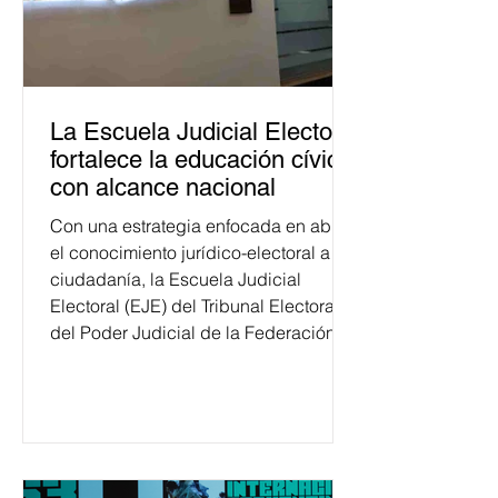
La Escuela Judicial Electoral
fortalece la educación cívica
con alcance nacional
Con una estrategia enfocada en abrir
el conocimiento jurídico-electoral a la
ciudadanía, la Escuela Judicial
Electoral (EJE) del Tribunal Electoral
del Poder Judicial de la Federación
ha formado, desde 2018, a más de
650 mil personas en todo el país en
temas relacionados con la
democracia y el derecho electoral.
Esta cifra da cuenta del papel que ha
asumido la EJE en la difusión de la