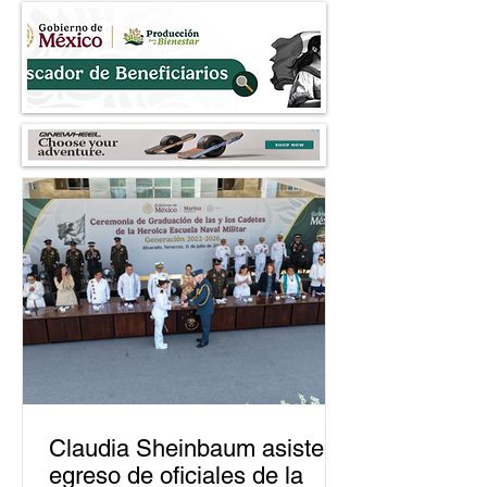
elección en Zacatecas de
durante operativo
2027
robo a comercios
Claudia Sheinbaum asiste a
egreso de oficiales de la