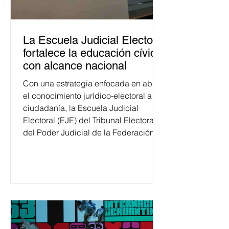
La Escuela Judicial Electoral
fortalece la educación cívica
con alcance nacional
Con una estrategia enfocada en abrir
el conocimiento jurídico-electoral a la
ciudadanía, la Escuela Judicial
Electoral (EJE) del Tribunal Electoral
del Poder Judicial de la Federación
ha formado, desde 2018, a más de
650 mil personas en todo el país en
temas relacionados con la
democracia y el derecho electoral.
Esta cifra da cuenta del papel que ha
asumido la EJE en la difusión de la
justicia electoral como un bien