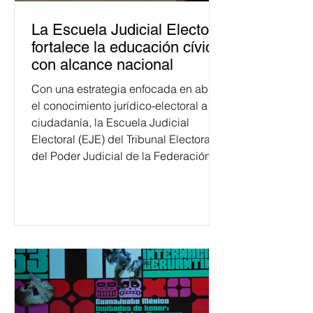
La Escuela Judicial Electoral
fortalece la educación cívica
con alcance nacional
Con una estrategia enfocada en abrir
el conocimiento jurídico-electoral a la
ciudadanía, la Escuela Judicial
Electoral (EJE) del Tribunal Electoral
del Poder Judicial de la Federación
ha formado, desde 2018, a más de
650 mil personas en todo el país en
temas relacionados con la
democracia y el derecho electoral.
Esta cifra da cuenta del papel que ha
asumido la EJE en la difusión de la
justicia electoral como un bien
público. La mayor parte de las
personas capacitadas no forma