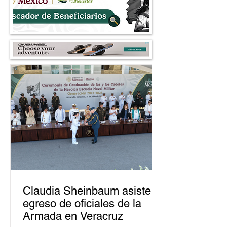
2027
robo a comercios
Claudia Sheinbaum asiste a
egreso de oficiales de la
Armada en Veracruz