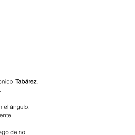
cnico 
Tabárez
. 
.
 el ángulo. 
ente.
uego de no 