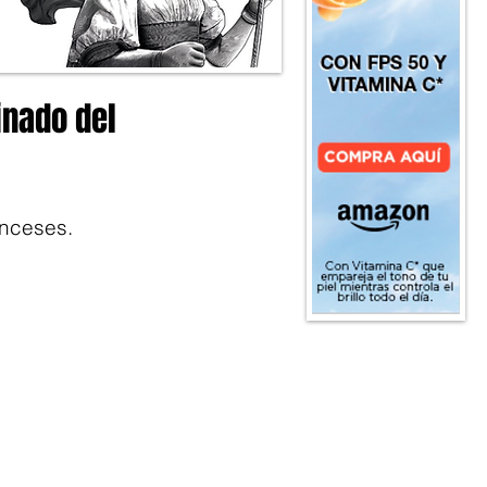
inado del
anceses.