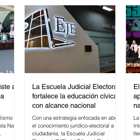
ste a
La Escuela Judicial Electoral
El
la
fortalece la educación cívica
ap
con alcance nacional
na
lismo
Con una estrategia enfocada en abrir
La edición 53 del Festi
ela Naval
el conocimiento jurídico-electoral a la
In
,
ciudadanía, la Escuela Judicial
ll