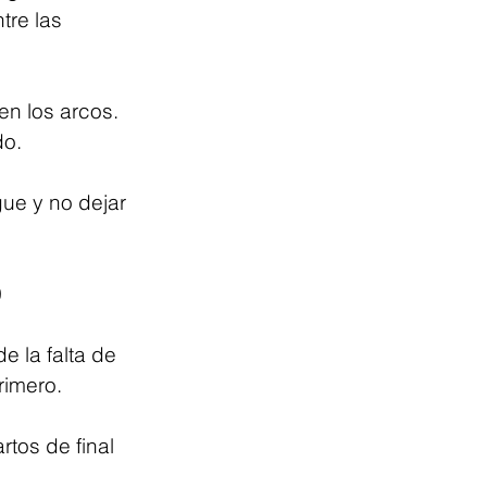
tre las 
n los arcos. 
do.
gue y no dejar 
0
e la falta de 
rimero.
rtos de final 