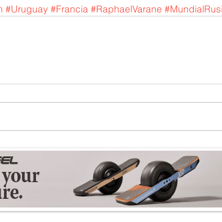
n
#Uruguay
#Francia
#RaphaelVarane
#MundialRus