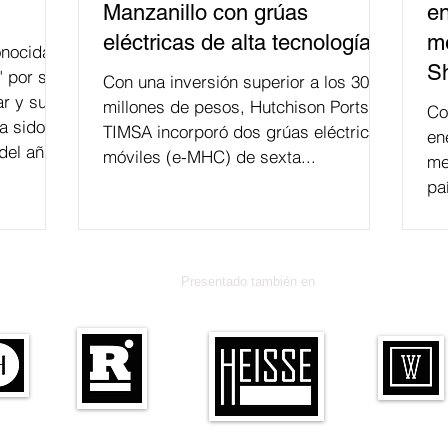
Manzanillo con grúas
en
eléctricas de alta tecnología
me
nocida
S
" por su
Con una inversión superior a los 300
r y su
millones de pesos, Hutchison Ports
Co
a sido
TIMSA incorporó dos grúas eléctricas
en
del año
móviles (e-MHC) de sexta...
me
 fusión.
pa
Presentado también en