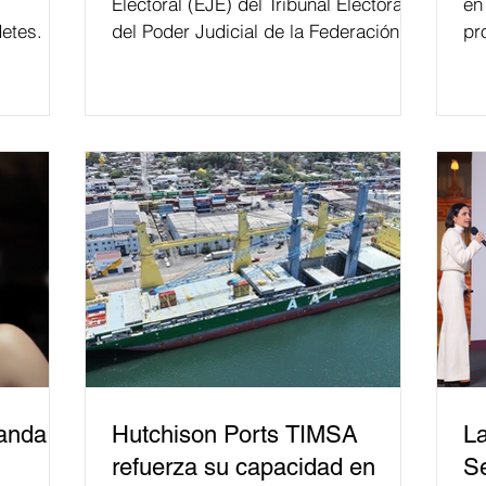
Electoral (EJE) del Tribunal Electoral
en
etes.
del Poder Judicial de la Federación ha
pr
formado, desde 2018, a más de 650
mil personas en todo el país en temas
relacionados con la democracia y el
derecho electoral. Esta cifra da cuenta
del papel que ha asumido la EJE en la
difusión de la justicia electoral como
un bien público. La mayor parte de las
personas capacitadas no forma
banda
Hutchison Ports TIMSA
La
refuerza su capacidad en
Se