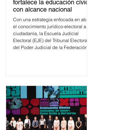
fortalece la educación cívica
con alcance nacional
Con una estrategia enfocada en abrir
el conocimiento jurídico-electoral a la
ciudadanía, la Escuela Judicial
Electoral (EJE) del Tribunal Electoral
del Poder Judicial de la Federación
ha formado, desde 2018, a más de
650 mil personas en todo el país en
temas relacionados con la
democracia y el derecho electoral.
Esta cifra da cuenta del papel que ha
asumido la EJE en la difusión de la
justicia electoral como un bien
público. La mayor parte de las
personas capacitadas no forma