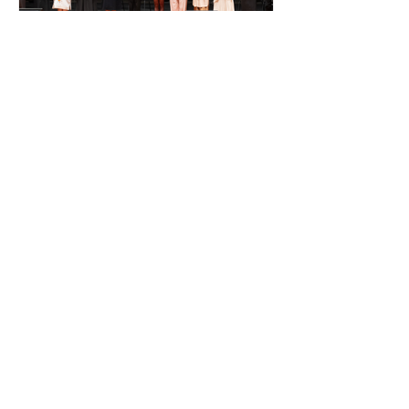
El Festival Cervantino
apuesta por creatividad
nacional e internacional
La edición 53 del Festival
Internacional Cervantino (FIC) se
llevará a cabo del 10 al 26 de octubre
en Guanajuato, con una
programación...